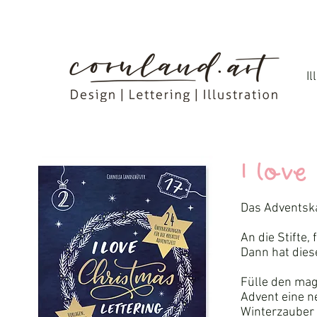
Il
I love
Das Adventska
An die Stifte,
Dann hat dies
Fülle den mag
Advent eine n
Winterzauber 