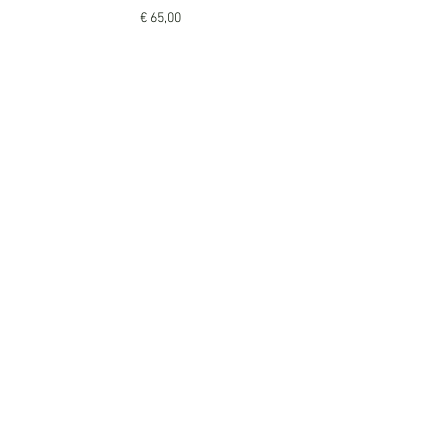
Preis
€ 65,00
Fine Art Kunstdruck
Preis
€ 90,00